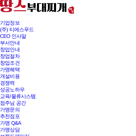
본문바로가기
기업정보
(주) 티에스푸드
CEO 인사말
부서안내
창업안내
창업절차
창업조건
가맹혜택
개설비용
경쟁력
성공노하우
교육/물류시스템
점주님 공간
가맹문의
추천점포
가맹 Q&A
가맹상담