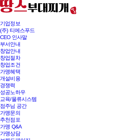
본문바로가기
기업정보
(주) 티에스푸드
CEO 인사말
부서안내
창업안내
창업절차
창업조건
가맹혜택
개설비용
경쟁력
성공노하우
교육/물류시스템
점주님 공간
가맹문의
추천점포
가맹 Q&A
가맹상담