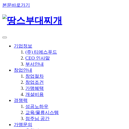
본문바로가기
기업정보
(주) 티에스푸드
CEO 인사말
부서안내
창업안내
창업절차
창업조건
가맹혜택
개설비용
경쟁력
성공노하우
교육/물류시스템
점주님 공간
가맹문의