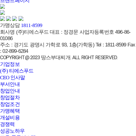
브랜드페이지
가맹상담
1811-8599
회사명
(주)티에스푸드
대표 :
정경문
사업자등록번호
496-86-
01086
주소 :
경기도 광명시 가학로 93, 1층(가학동)
Tel :
1811-8599
Fax
:
02-899-6284
COPYRIGHT@ 2023 땅스부대찌개. ALL RIGHT RESERVED.
기업정보
(주) 티에스푸드
CEO 인사말
부서안내
창업안내
창업절차
창업조건
가맹혜택
개설비용
경쟁력
성공노하우