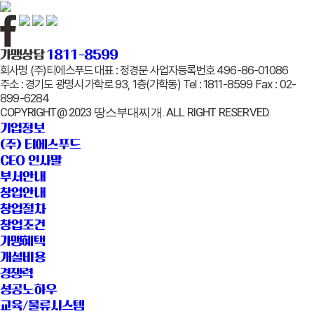
가맹상담
1811-8599
회사명
(주)티에스푸드
대표 :
정경문
사업자등록번호
496-86-01086
주소 :
경기도 광명시 가학로 93, 1층(가학동)
Tel :
1811-8599
Fax :
02-
899-6284
COPYRIGHT@ 2023 땅스부대찌개. ALL RIGHT RESERVED.
기업정보
(주) 티에스푸드
CEO 인사말
부서안내
창업안내
창업절차
창업조건
가맹혜택
개설비용
경쟁력
성공노하우
교육/물류시스템