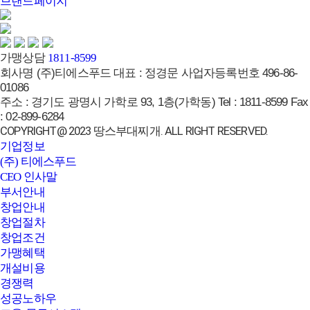
브랜드페이지
가맹상담
1811-8599
회사명
(주)티에스푸드
대표 :
정경문
사업자등록번호
496-86-
01086
주소 :
경기도 광명시 가학로 93, 1층(가학동)
Tel :
1811-8599
Fax
:
02-899-6284
COPYRIGHT@ 2023 땅스부대찌개. ALL RIGHT RESERVED.
기업정보
(주) 티에스푸드
CEO 인사말
부서안내
창업안내
창업절차
창업조건
가맹혜택
개설비용
경쟁력
성공노하우