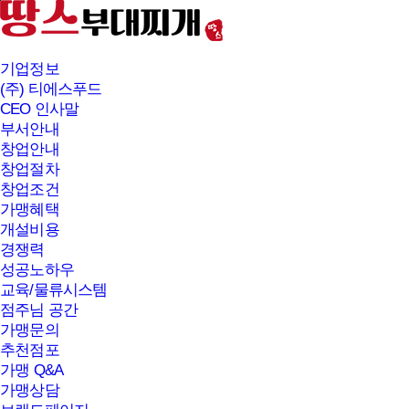
본문바로가기
기업정보
(주) 티에스푸드
CEO 인사말
부서안내
창업안내
창업절차
창업조건
가맹혜택
개설비용
경쟁력
성공노하우
교육/물류시스템
점주님 공간
가맹문의
추천점포
가맹 Q&A
가맹상담