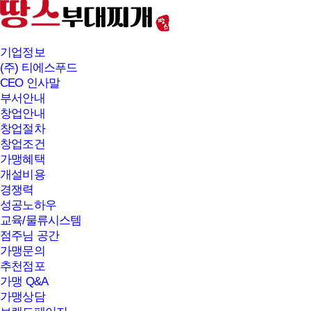
본문바로가기
기업정보
(주) 티에스푸드
CEO 인사말
부서안내
창업안내
창업절차
창업조건
가맹혜택
개설비용
경쟁력
성공노하우
교육/물류시스템
점주님 공간
가맹문의
추천점포
가맹 Q&A
가맹상담