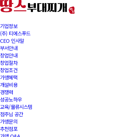
본문바로가기
기업정보
(주) 티에스푸드
CEO 인사말
부서안내
창업안내
창업절차
창업조건
가맹혜택
개설비용
경쟁력
성공노하우
교육/물류시스템
점주님 공간
가맹문의
추천점포
가맹 Q&A