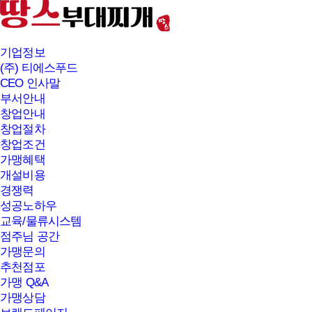
본문바로가기
기업정보
(주) 티에스푸드
CEO 인사말
부서안내
창업안내
창업절차
창업조건
가맹혜택
개설비용
경쟁력
성공노하우
교육/물류시스템
점주님 공간
가맹문의
추천점포
가맹 Q&A
가맹상담