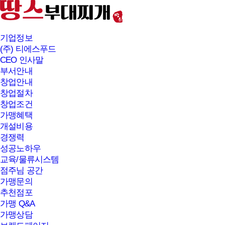
본문바로가기
기업정보
(주) 티에스푸드
CEO 인사말
부서안내
창업안내
창업절차
창업조건
가맹혜택
개설비용
경쟁력
성공노하우
교육/물류시스템
점주님 공간
가맹문의
추천점포
가맹 Q&A
가맹상담