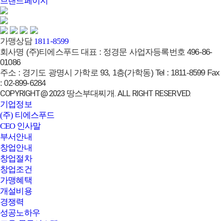
브랜드페이지
가맹상담
1811-8599
회사명
(주)티에스푸드
대표 :
정경문
사업자등록번호
496-86-
01086
주소 :
경기도 광명시 가학로 93, 1층(가학동)
Tel :
1811-8599
Fax
:
02-899-6284
COPYRIGHT@ 2023 땅스부대찌개. ALL RIGHT RESERVED.
기업정보
(주) 티에스푸드
CEO 인사말
부서안내
창업안내
창업절차
창업조건
가맹혜택
개설비용
경쟁력
성공노하우