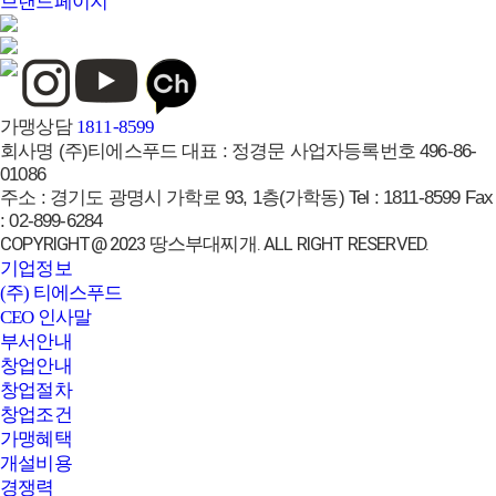
브랜드페이지
가맹상담
1811-8599
회사명
(주)티에스푸드
대표 :
정경문
사업자등록번호
496-86-
01086
주소 :
경기도 광명시 가학로 93, 1층(가학동)
Tel :
1811-8599
Fax
:
02-899-6284
COPYRIGHT@ 2023 땅스부대찌개. ALL RIGHT RESERVED.
기업정보
(주) 티에스푸드
CEO 인사말
부서안내
창업안내
창업절차
창업조건
가맹혜택
개설비용
경쟁력