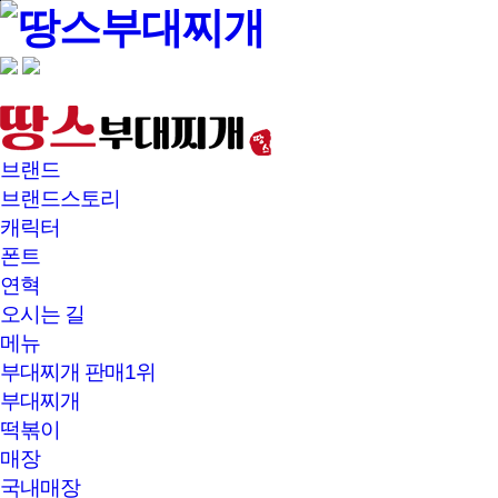
본문바로가기
브랜드
브랜드스토리
캐릭터
폰트
연혁
오시는 길
메뉴
부대찌개 판매1위
부대찌개
떡볶이
매장
국내매장