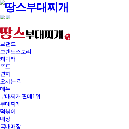
본문바로가기
브랜드
브랜드스토리
캐릭터
폰트
연혁
오시는 길
메뉴
부대찌개 판매1위
부대찌개
떡볶이
매장
국내매장