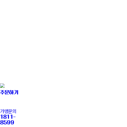
신규매장
우수/모범가맹점
멤버십
땅스오더 APP 소개
지류금액권 사용법
땅스소식
소식
이벤트
특별이벤트
SNS
고객센터
창업페이지
주문하기
가맹문의
1811-
8599