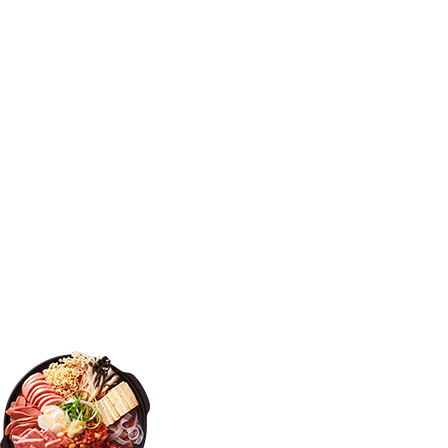
부대찌개 판매1위
부대찌개
떡볶이
매장
국내매장
해외매장
신규매장
우수/모범가맹점
멤버십
땅스오더 APP 소개
지류금액권 사용법
땅스소식
소식
이벤트
특별이벤트
SNS
고객센터
창업페이지