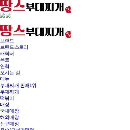
본문바로가기
브랜드
브랜드스토리
캐릭터
폰트
연혁
오시는 길
메뉴
부대찌개 판매1위
부대찌개
떡볶이
매장
국내매장
해외매장
신규매장