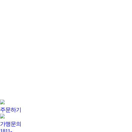
해외매장
신규매장
우수/모범가맹점
멤버십
땅스오더 APP 소개
지류금액권 사용법
땅스소식
소식
이벤트
특별이벤트
SNS
고객센터
창업페이지
주문하기
가맹문의
1811-